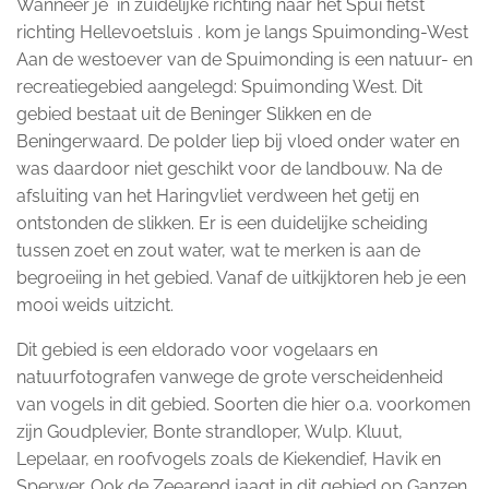
Wanneer je in zuidelijke richting naar het Spui fietst
richting Hellevoetsluis . kom je langs Spuimonding-West
Aan de westoever van de Spuimonding is een natuur- en
recreatiegebied aangelegd: Spuimonding West. Dit
gebied bestaat uit de Beninger Slikken en de
Beningerwaard. De polder liep bij vloed onder water en
was daardoor niet geschikt voor de landbouw. Na de
afsluiting van het Haringvliet verdween het getij en
ontstonden de slikken. Er is een duidelijke scheiding
tussen zoet en zout water, wat te merken is aan de
begroeiing in het gebied. Vanaf de uitkijktoren heb je een
mooi weids uitzicht.
Dit gebied is een eldorado voor vogelaars en
natuurfotografen vanwege de grote verscheidenheid
van vogels in dit gebied. Soorten die hier o.a. voorkomen
zijn Goudplevier, Bonte strandloper, Wulp. Kluut,
Lepelaar, en roofvogels zoals de Kiekendief, Havik en
Sperwer. Ook de Zeearend jaagt in dit gebied op Ganzen