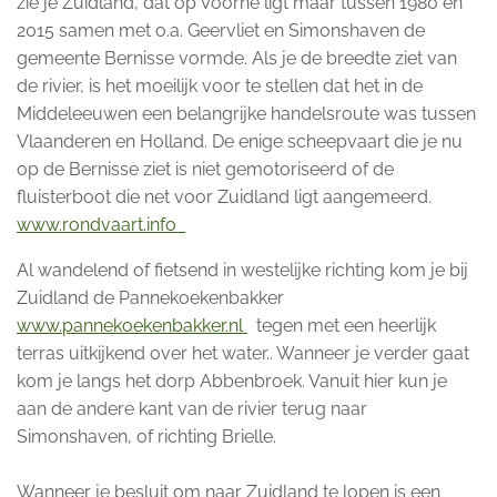
zie je Zuidland, dat op Voorne ligt maar tussen 1980 en
2015 samen met o.a. Geervliet en Simonshaven de
gemeente Bernisse vormde. Als je de breedte ziet van
de rivier, is het moeilijk voor te stellen dat het in de
Middeleeuwen een belangrijke handelsroute was tussen
Vlaanderen en Holland. De enige scheepvaart die je nu
op de Bernisse ziet is niet gemotoriseerd of de
fluisterboot die net voor Zuidland ligt aangemeerd.
www.rondvaart.info
Al wandelend of fietsend in westelijke richting kom je bij
Zuidland de Pannekoekenbakker
www.pannekoekenbakker.nl
tegen met een heerlijk
terras uitkijkend over het water.. Wanneer je verder gaat
kom je langs het dorp Abbenbroek. Vanuit hier kun je
aan de andere kant van de rivier terug naar
Simonshaven, of richting Brielle.
Wanneer je besluit om naar Zuidland te lopen is een