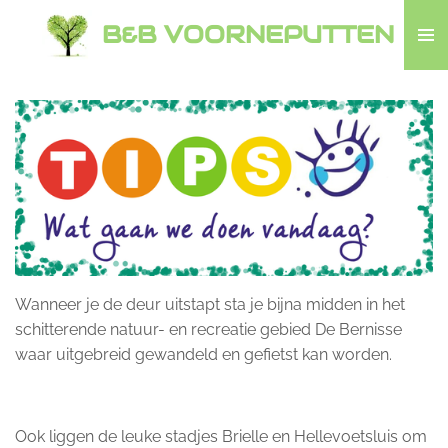
Ga
B&B VOORNEPUTTEN
direct
naar
de
hoofdinhoud
Wanneer je de deur uitstapt sta je bijna midden in het
schitterende natuur- en recreatie gebied De Bernisse
waar uitgebreid gewandeld en gefietst kan worden.
Ook liggen de leuke stadjes Brielle en Hellevoetsluis om